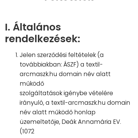
esztyű Kezelési Útmutató
esztyű mérettáblázat
I. Általános
rendelkezések:
Kosár
Jelen szerződési feltételek (a
aszk mérettáblázat
továbbiakban: ÁSZF) a textil-
érettáblázat
arcmaszk.hu domain név alatt
működő
emzeti kokárda – március 15.
szolgáltatások igénybe vételére
irányuló, a textil-arcmaszk.hu domain
énztár
név alatt működő honlap
üzemeltetője, Deák Annamária EV.
ollen, allergia szájmaszk
(1072
zájmaszk – Kezelési Útmutató