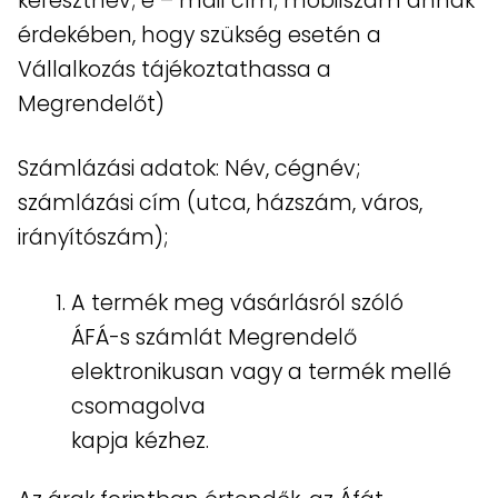
keresztnév; e – mail cím; mobilszám annak
érdekében, hogy szükség esetén a
Vállalkozás tájékoztathassa a
Megrendelőt)
Számlázási adatok: Név, cégnév;
számlázási cím (utca, házszám, város,
irányítószám);
A termék meg vásárlásról szóló
ÁFÁ-s számlát Megrendelő
elektronikusan vagy a termék mellé
csomagolva
kapja kézhez.