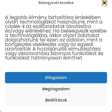
érvényesíthet az ingó dolog
Beleegyezés kezelése
gyártójával vagy
forgalmazójával szemben.
A legjobb élmény biztosítása érdekében
olyan technológiákat használunk, mint a
cookie-k az eszközadatok tárolására
Termékszavatossági igényként a
és/vagy eléréséhez. Ha beleegyezik ezekbe
a technológiákba, akkor olyan adatokat
Megrendelő kizárólag a hibás termék
dolgozhatunk fel ezen az oldalon, mint a
böngészési viselkedés vagy az egyedi
kijavítását vagy kicserélését kérheti a
azonosítók. A hozzájárulás elmulasztása
vagy visszavonása bizonyos funkciókat és
termék gyártó általi forgalomba
funkciókat hátrányosan érinthet.
hozatalától számított két éven belül, két
éven túl termékszavatossági igény
érvényesítésének nincs helye.
Elfogadom
Megtagadom
A termékszavatossági igény érvényesítése
esetében termék akkor hibás, ha az nem
Beállítások
felel meg a forgalomba hozatalakor