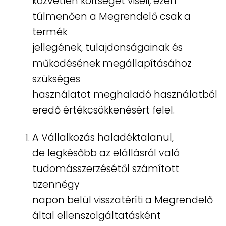
közvetlen költségét viseli, ezen
túlmenően a Megrendelő csak a
termék
jellegének, tulajdonságainak és
működésének megállapításához
szükséges
használatot meghaladó használatból
eredő értékcsökkenésért felel.
A Vállalkozás haladéktalanul,
de legkésőbb az elállásról való
tudomásszerzésétől számított
tizennégy
napon belül visszatéríti a Megrendelő
által ellenszolgáltatásként