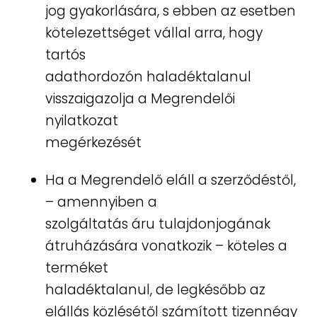
jog gyakorlására, s ebben az esetben
kötelezettséget vállal arra, hogy
tartós
adathordozón haladéktalanul
visszaigazolja a Megrendelői
nyilatkozat
megérkezését
Ha a Megrendelő eláll a szerződéstől,
– amennyiben a
szolgáltatás áru tulajdonjogának
átruházására vonatkozik – köteles a
terméket
haladéktalanul, de legkésőbb az
elállás közlésétől számított tizennégy