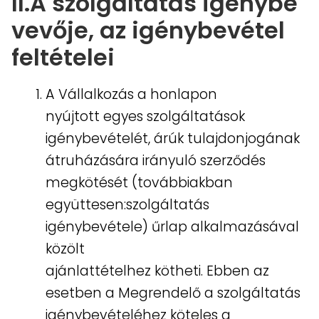
II.A szolgáltatás igénybe
vevője, az igénybevétel
feltételei
A Vállalkozás a honlapon
nyújtott egyes szolgáltatások
igénybevételét, árúk tulajdonjogának
átruházására irányuló szerződés
megkötését (továbbiakban
együttesen:szolgáltatás
igénybevétele) űrlap alkalmazásával
közölt
ajánlattételhez kötheti. Ebben az
esetben a Megrendelő a szolgáltatás
igénybevételéhez köteles a