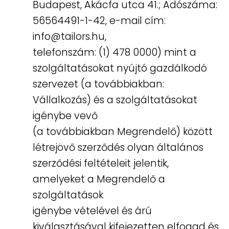
Budapest, Akácfa utca 41.; Adószáma:
56564491-1-42, e-mail cím:
zájmaszk technikai adatlap
info@tailors.hu,
telefonszám: (1) 478 0000) mint a
ásárlási Tájékoztató
szolgáltatásokat nyújtó gazdálkodó
Vélemények
szervezet (a továbbiakban:
Vállalkozás) és a szolgáltatásokat
Webshop
igénybe vevő
(a továbbiakban Megrendelő) között
létrejövő szerződés olyan általános
szerződési feltételeit jelentik,
amelyeket a Megrendelő a
szolgáltatások
igénybe vételével és árú
kiválasztásával kifejezetten elfogad és