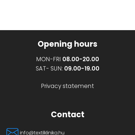
The
options
may
be
Opening hours
chosen
on
MON-FRI
08.00-20.00
the
SAT- SUN:
09.00-19.00
product
page
Privacy statement
Contact
info@textilklinika.hu