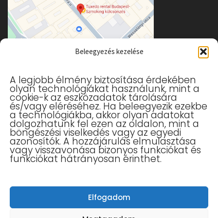
Beleegyezés kezelése
A legjobb élmény biztosítása érdekében
olyan technológiákat használunk, mint a
cookie-k az eszközadatok tárolására
és/vagy eléréséhez. Ha beleegyezik ezekbe
a technológiákba, akkor olyan adatokat
Useful links
dolgozhatunk fel ezen az oldalon, mint a
böngészési viselkedés vagy az egyedi
azonosítók. A hozzájárulás elmulasztása
Pollen mouth mask
vagy visszavonása bizonyos funkciókat és
White gloves
funkciókat hátrányosan érinthet.
Mask table of sizes
Glove table of size
Privacy Policy
Elfogadom
Terms and Conditions
Withdrawal from the contract