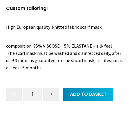
Custom tailoring!
High European quality knitted fabric scarf mask.
composition: 95% VISCOSE + 5% ELASTANE – silk feel
The scarfmask must be washed and disinfected daily, after
use! 3 months guarantee for the shcarfmask, its lifespan is
at least 6 months.
Scarf
-
+
ADD TO BASKET
-
mask
-
with
filter