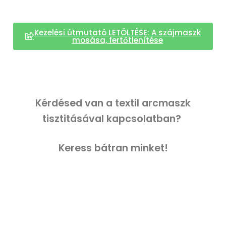
Kezelési útmutató LETÖLTÉSE: A szájmaszk
mosása, fertőtlenítése
Kérdésed van a textil arcmaszk
tisztitásával kapcsolatban?
Keress bátran minket!