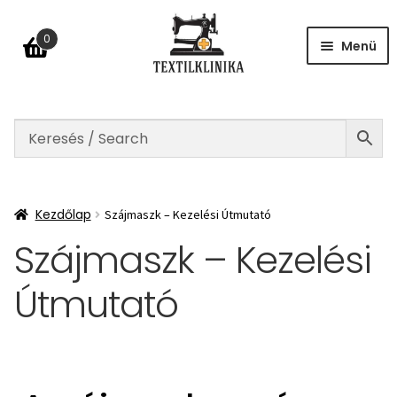
0
Menü
Kezdőlap
datkezelési tájékoztató
ÁSZF
Kezdőlap
Szájmaszk – Kezelési Útmutató
lállás a szerződéstől
Szájmaszk – Kezelési
Fiókom
Útmutató
GYIK
apcsolat