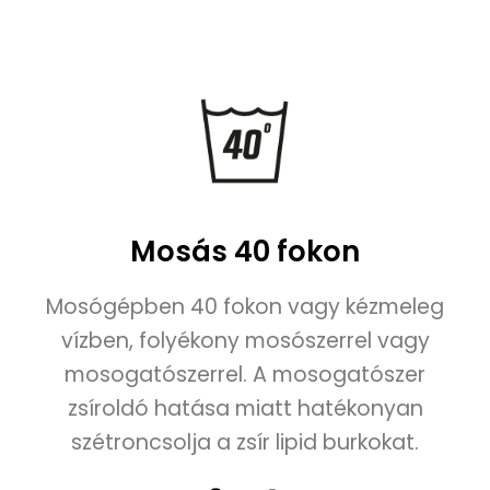
zájmaszk technikai adatlap
ásárlási Tájékoztató
Vélemények
Webshop
Mosás 40 fokon
Mosógépben 40 fokon vagy kézmeleg
vízben, folyékony mosószerrel vagy
mosogatószerrel. A mosogatószer
zsíroldó hatása miatt hatékonyan
szétroncsolja a zsír lipid burkokat.