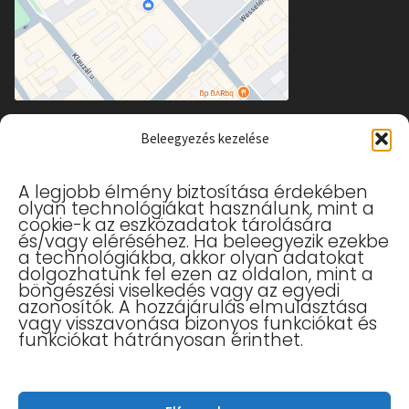
Beleegyezés kezelése
Hasznos linkek
A legjobb élmény biztosítása érdekében
olyan technológiákat használunk, mint a
Allergia elleni maszk
cookie-k az eszközadatok tárolására
Gyerek szájmaszk
és/vagy eléréséhez. Ha beleegyezik ezekbe
a technológiákba, akkor olyan adatokat
Kesztyűk
dolgozhatunk fel ezen az oldalon, mint a
Szájmaszk – Kezelési Útmutató
böngészési viselkedés vagy az egyedi
azonosítók. A hozzájárulás elmulasztása
Vásárlási Tájékoztató
vagy visszavonása bizonyos funkciókat és
Tudástár
funkciókat hátrányosan érinthet.
Mérettáblázat
Adatkezelési Tájékoztató
Általános Szerződési Feltételek