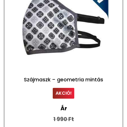
változatok
a
termékoldalo
választhatók
ki
Szájmaszk – geometria mintás
AKCIÓ!
Ár
1 990
Ft