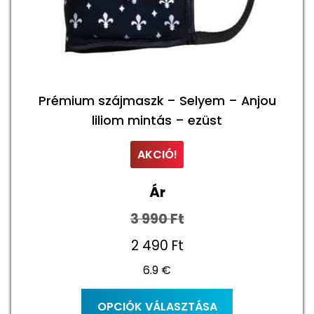
ki
Prémium szájmaszk – Selyem – Anjou
liliom mintás – ezüst
AKCIÓ!
Ár
3 990
Ft
Original
2 490
Ft
6.9 €
price
Current
was:
price
Ennek
OPCIÓK VÁLASZTÁSA