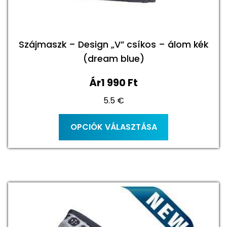
Szájmaszk – Design „V” csíkos – álom kék
(dream blue)
Ár
1 990
Ft
5.5 €
Ennek
OPCIÓK VÁLASZTÁSA
a
terméknek
több
variációja
van.
A