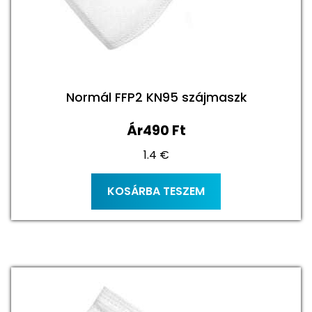
ki
Normál FFP2 KN95 szájmaszk
Ár
490
Ft
1.4 €
KOSÁRBA TESZEM