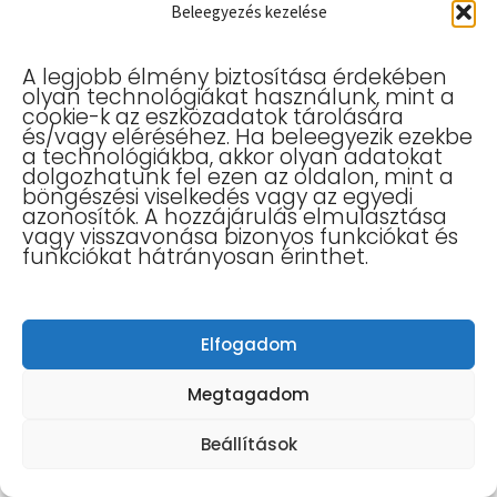
Beleegyezés kezelése
Szájmaszk – fekete – Tarts 1,5 m
távolságot! (social distance)
A legjobb élmény biztosítása érdekében
olyan technológiákat használunk, mint a
Ár
1 990
Ft
cookie-k az eszközadatok tárolására
és/vagy eléréséhez. Ha beleegyezik ezekbe
5.5 €
a technológiákba, akkor olyan adatokat
dolgozhatunk fel ezen az oldalon, mint a
Ennek
böngészési viselkedés vagy az egyedi
OPCIÓK VÁLASZTÁSA
azonosítók. A hozzájárulás elmulasztása
a
vagy visszavonása bizonyos funkciókat és
funkciókat hátrányosan érinthet.
terméknek
több
variációja
Elfogadom
van.
Megtagadom
A
változatok
Beállítások
a