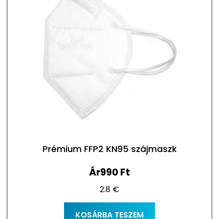
Prémium FFP2 KN95 szájmaszk
Ár
990
Ft
2.8 €
KOSÁRBA TESZEM