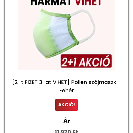
esztyű Kezelési Útmutató
esztyű mérettáblázat
Kosár
aszk mérettáblázat
érettáblázat
[2-t FIZET 3-at VIHET] Pollen szájmaszk –
emzeti kokárda – március 15.
Fehér
énztár
AKCIÓ!
ollen, allergia szájmaszk
Ár
11 970
Ft
zájmaszk – Kezelési Útmutató