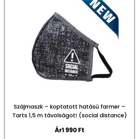
van.
A
változatok
a
termékoldalo
választhatók
ki
Szájmaszk – koptatott hatású farmer –
Tarts 1,5 m távolságot! (social distance)
Ár
1 990
Ft