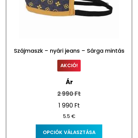
Szájmaszk – nyári jeans – Sárga mintás
AKCIÓ!
Ár
2 990
Ft
Original
1 990
Ft
5.5 €
price
Current
was:
price
Ennek
OPCIÓK VÁLASZTÁSA