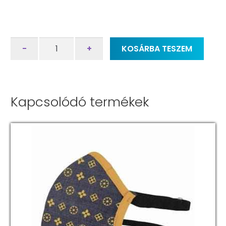
Normál
-
+
KOSÁRBA TESZEM
FFP2
KN95
szájmaszk
mennyiség
Kapcsolódó termékek