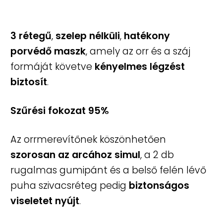
zájmaszk technikai adatlap
3 rétegű
,
szelep nélküli
,
hatékony
porvédő maszk
, amely az orr és a száj
ásárlási Tájékoztató
formáját követve
kényelmes légzést
Vélemények
biztosít
.
Webshop
Szűrési fokozat 95%
Az orrmerevítőnek köszönhetően
szorosan az arcához simul
, a 2 db
rugalmas gumipánt és a belső felén lévő
puha szivacsréteg pedig
biztonságos
viseletet nyújt
.