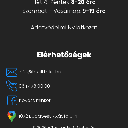
Hétfő-Péntek:
8-20 óra
ki
Szombat – Vasárnap:
9-19 óra
Adatvédelmi Nyilatkozat
Elérhetőségek
info@textilklinika.hu
06 1 478 00 00
Kövess minket!
1072 Budapest, Akácfa u. 41.
© 2026 – Textilklinika & Szabóság