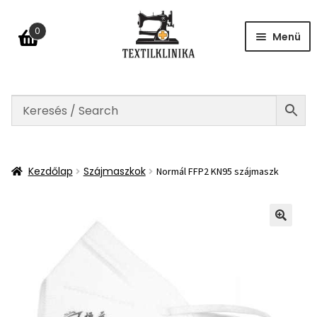
Ugrás
Kilépés
0
a
a
Menü
navigációhoz
tartalomba
Kezdőlap
datkezelési tájékoztató
ÁSZF
Kezdőlap
Szájmaszkok
Normál FFP2 KN95 szájmaszk
lállás a szerződéstől
Fiókom
GYIK
apcsolat