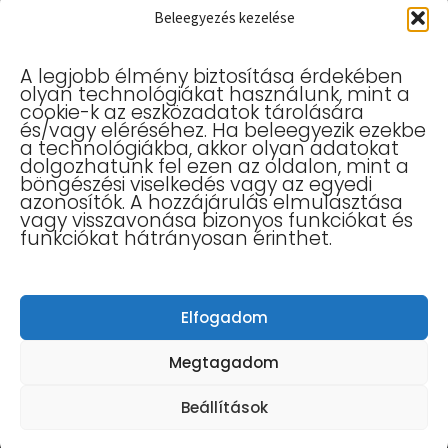
Beleegyezés kezelése
Hasznos linkek
A legjobb élmény biztosítása érdekében
olyan technológiákat használunk, mint a
Allergia elleni maszk
cookie-k az eszközadatok tárolására
Gyerek szájmaszk
és/vagy eléréséhez. Ha beleegyezik ezekbe
a technológiákba, akkor olyan adatokat
Kesztyűk
dolgozhatunk fel ezen az oldalon, mint a
Szájmaszk – Kezelési Útmutató
böngészési viselkedés vagy az egyedi
azonosítók. A hozzájárulás elmulasztása
Vásárlási Tájékoztató
vagy visszavonása bizonyos funkciókat és
Tudástár
funkciókat hátrányosan érinthet.
Mérettáblázat
Adatkezelési Tájékoztató
Általános Szerződési Feltételek
Elfogadom
Elállás a szerződéstől
Vélemények
Megtagadom
Beállítások