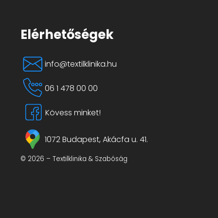
Elérhetőségek
info@textilklinika.hu
06 1 478 00 00
Kövess minket!
1072 Budapest, Akácfa u. 41.
© 2026 – Textilklinika & Szabóság