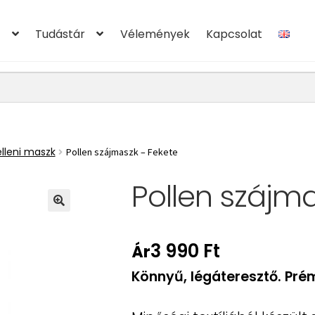
t
Tudástár
Vélemények
Kapcsolat
ztató
ÁSZF
Elállás a szerződéstől
Fiókom
GYIK
Kapcsolat
sztyű mérettáblázat
Kosár
Maszk mérettáblázat
Mérett
elleni maszk
Pollen szájmaszk – Fekete
5.
Pénztár
Pollen, allergia szájmaszk
Szájmaszk – Kezelési
Pollen szájma
Vásárlási Tájékoztató
Vélemények
Webshop
3 990
Ft
Ár
Könnyű, légáteresztő. Pr