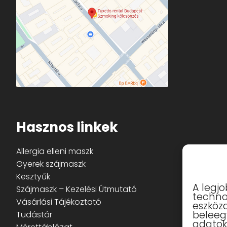
Hasznos linkek
Allergia elleni maszk
Gyerek szájmaszk
Kesztyűk
A legj
Szájmaszk – Kezelési Útmutató
techno
Vásárlási Tájékoztató
eszköz
beleeg
Tudástár
adatok