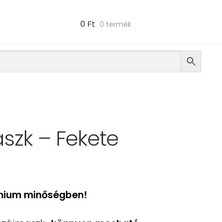
0
Ft
0 termék
áblázat
 Útmutató
szk – Fekete
émium minőségben!