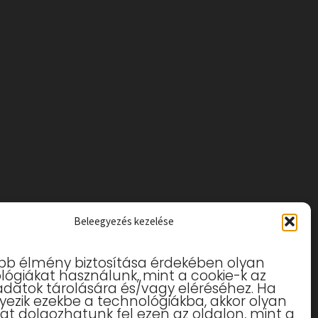
Beleegyezés kezelése
obb élmény biztosítása érdekében olyan
lógiákat használunk, mint a cookie-k az
adatok tárolására és/vagy eléréséhez. Ha
yezik ezekbe a technológiákba, akkor olyan
at dolgozhatunk fel ezen az oldalon, mint a