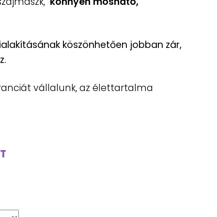
t szájmaszk,
könnyen mosható,
alakításának köszönhetően jobban zár,
z.
nciát vállalunk, az élettartalma
T