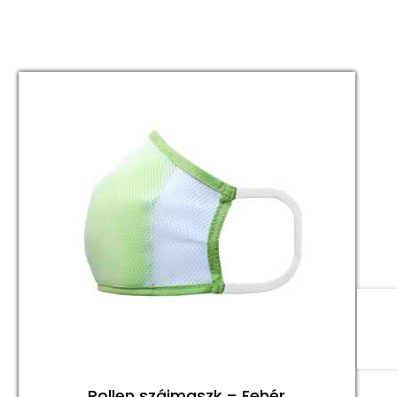
Pollen szájmaszk – Fehér