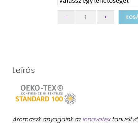
Pollen
-
+
KOSÁ
szájmaszk
-
Fekete
mennyiség
Leírás
Arcmaszk anyagaink az
innovatex
tanusítvá