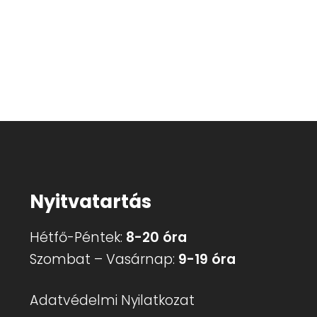
variációja
van.
980 Ft.
A
változatok
a
termékoldalon
választhatók
ki
Nyitvatartás
Hétfő-Péntek:
8-20 óra
Szombat – Vasárnap:
9-19 óra
Adatvédelmi Nyilatkozat