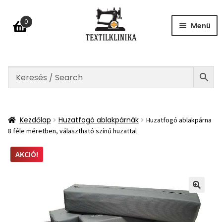
Ugrás
Kilépés
0
a
a
Menü
navigációhoz
tartalomba
Kezdőlap
datkezelési tájékoztató
ÁSZF
Kezdőlap
Huzatfogó ablakpárnák
Huzatfogó ablakpárna
lállás a szerződéstől
8 féle méretben, választható színű huzattal
Fiókom
AKCIÓ!
GYIK
apcsolat