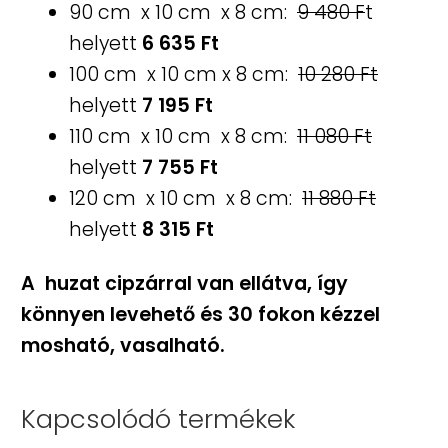
90 cm x 10 cm x 8 cm:
9 480 F
t
helyett
6 635 Ft
100 cm x 10 cm x 8 cm:
10 280 Ft
helyett
7 195 Ft
110 cm x 10 cm x 8 cm:
11 080 Ft
helyett
7 755 Ft
120 cm x 10 cm x 8 cm:
11 880 Ft
helyett
8 315 Ft
A huzat cipzárral van ellátva, így
könnyen levehető és 30 fokon kézzel
mosható, vasalható.
Kapcsolódó termékek