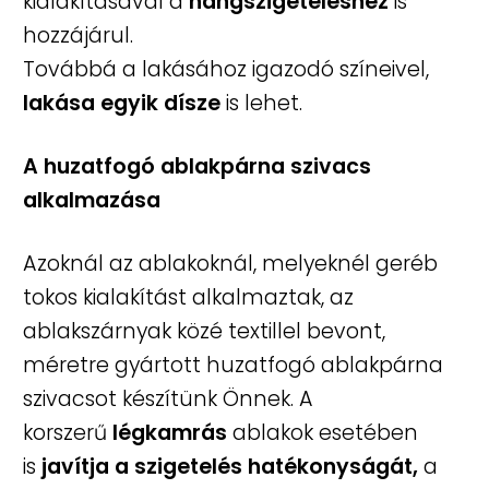
kialakításával a
hangszigeteléshez
is
hozzájárul.
Továbbá a lakásához igazodó színeivel,
lakása egyik dísze
is lehet.
A huzatfogó ablakpárna szivacs
alkalmazása
Azoknál az ablakoknál, melyeknél geréb
tokos kialakítást alkalmaztak, az
ablakszárnyak közé textillel bevont,
méretre gyártott huzatfogó ablakpárna
szivacsot készítünk Önnek. A
korszerű
légkamrás
ablakok esetében
is
javítja a szigetelés hatékonyságát,
a