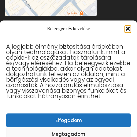
Beleegyezés kezelése
Hasznos linkek
A legjobb élmény biztosítása érdekében
olyan technológiákat használunk, mint a
Allergia elleni maszk
cookie-k az eszközadatok tárolására
Gyerek szájmaszk
és/vagy eléréséhez. Ha beleegyezik ezekbe
a technológiákba, akkor olyan adatokat
Kesztyűk
dolgozhatunk fel ezen az oldalon, mint a
Szájmaszk – Kezelési Útmutató
böngészési viselkedés vagy az egyedi
azonosítók. A hozzájárulás elmulasztása
Vásárlási Tájékoztató
vagy visszavonása bizonyos funkciókat és
Tudástár
funkciókat hátrányosan érinthet.
Mérettáblázat
Adatkezelési Tájékoztató
Általános Szerződési Feltételek
Elfogadom
Elállás a szerződéstől
Vélemények
Megtagadom