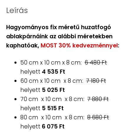
Leírás
Hagyományos fix méretű huzatfogó
ablakpárnáink az alábbi méretekben
kaphatóak,
MOST 30% kedvezménnyel
:
50 cm x 10 cm x 8 cm:
6 480 Ft
helyett
4 535 Ft
60 cm x 10 cm x 8 cm:
7 180 Ft
helyett
5 025 Ft
70 cm x 10 cm x 8 cm:
7 880 Ft
helyett
5 515 Ft
80 cm x 10 cm x 8 cm:
8 680 Ft
helyett
6 075 Ft