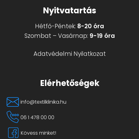
Nyitvatartás
termékoldalo
választhatók
Hétfő-Péntek:
8-20 óra
ki
Szombat – Vasárnap:
9-19 óra
Adatvédelmi Nyilatkozat
Elérhetőségek
info@textilklinika.hu
06 1 478 00 00
Kövess minket!