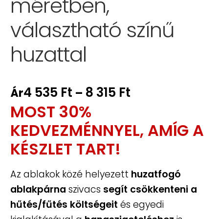
méretben,
választható színű
zájmaszk technikai adatlap
huzattal
ásárlási Tájékoztató
Vélemények
Ártartomány:
4 535
Ft
8 315
Ft
Ár
–
Webshop
MOST 30%
4
535 Ft
KEDVEZMÉNNYEL, AMÍG A
-
KÉSZLET TART!
8
Az ablakok közé helyezett
huzatfogó
315 Ft
ablakpárna
szivacs
segít csökkenteni a
hűtés/fűtés költségeit
és egyedi