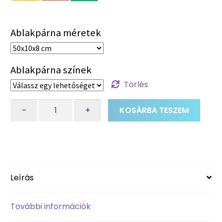
Ablakpárna méretek
Ablakpárna színek
Törlés
Huzatfogó
-
+
KOSÁRBA TESZEM
ablakpárna
8
féle
méretben,
választható
Leírás
színű
huzattal
mennyiség
További információk