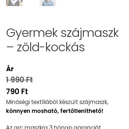
zájmaszk technikai adatlap
Gyermek szájmaszk
ásárlási Tájékoztató
– zöld-kockás
Vélemények
Webshop
Ár
1 990
Ft
Original
790
Ft
price
Current
Minőségi textíliából készült szájmaszk,
was:
könnyen mosható, fertőtleníthető!
price
1
is:
Az arc maszkra 3 hónap garanciát