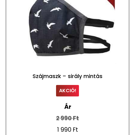
a
termékoldalo
választhatók
ki
Szájmaszk – sirály mintás
AKCIÓ!
Ár
2 990
Ft
Original
1 990
Ft