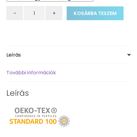
Gyermek
-
+
KOSÁRBA TESZEM
szájmaszk
-
zöld-
kockás
mennyiség
Leírás
További információk
Leírás