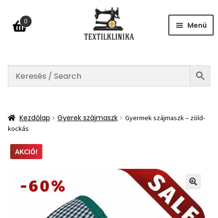
Ugrás
Kilépés
0
a
a
Menü
navigációhoz
tartalomba
Kezdőlap
datkezelési tájékoztató
ÁSZF
Kezdőlap
Gyerek szájmaszk
Gyermek szájmaszk – zöld-
lállás a szerződéstől
kockás
Fiókom
AKCIÓ!
GYIK
apcsolat